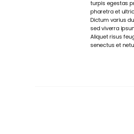
turpis egestas p
pharetra et ult
Dictum varius du
sed viverra ipsu
Aliquet risus feu
senectus et netu