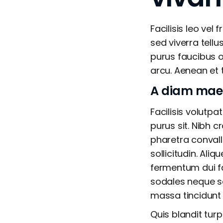
Facilisis leo vel
sed viverra tellu
purus faucibus o
arcu. Aenean et to
A diam mae
Facilisis volutpa
purus sit. Nibh 
pharetra convall
sollicitudin. Ali
fermentum dui fa
sodales neque so
massa tincidunt 
Quis blandit turp