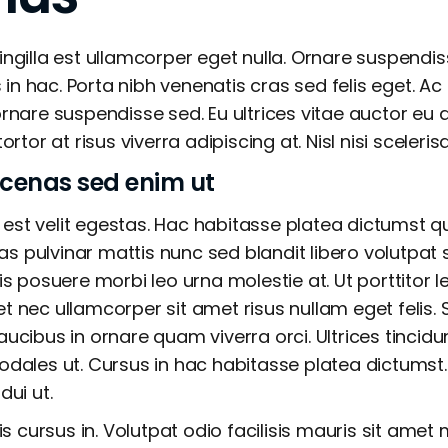
 fringilla est ullamcorper eget nulla. Ornare suspendis
s in hac. Porta nibh venenatis cras sed felis eget. Ac 
rnare suspendisse sed. Eu ultrices vitae auctor eu 
rtor at risus viverra adipiscing at. Nisl nisi sceleris
cenas sed enim ut
t est velit egestas. Hac habitasse platea dictumst q
cras pulvinar mattis nunc sed blandit libero volutpa
is posuere morbi leo urna molestie at. Ut porttitor 
quet nec ullamcorper sit amet risus nullam eget felis.
ucibus in ornare quam viverra orci. Ultrices tincid
dales ut. Cursus in hac habitasse platea dictumst. 
dui ut.
is cursus in. Volutpat odio facilisis mauris sit amet