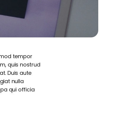
iusmod tempor
am, quis nostrud
t. Duis aute
giat nulla
pa qui officia