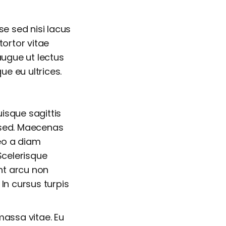
se sed nisi lacus
tortor vitae
augue ut lectus
que eu ultrices.
uisque sagittis
t sed. Maecenas
leo a diam
 Scelerisque
unt arcu non
In cursus turpis
 massa vitae. Eu