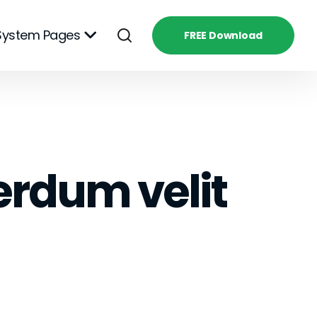
System Pages
FREE Download
erdum velit