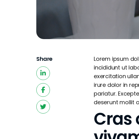
Share
Lorem ipsum dolo
incididunt ut la
exercitation ull
irure dolor in re
pariatur. Excepte
deserunt mollit 
Cras 
viva